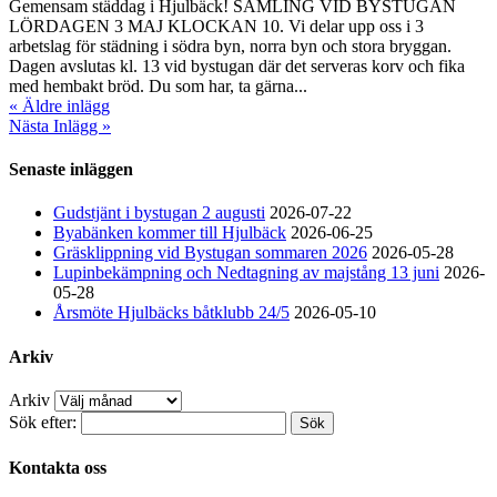
Gemensam städdag i Hjulbäck! SAMLING VID BYSTUGAN
LÖRDAGEN 3 MAJ KLOCKAN 10. Vi delar upp oss i 3
arbetslag för städning i södra byn, norra byn och stora bryggan.
Dagen avslutas kl. 13 vid bystugan där det serveras korv och fika
med hembakt bröd. Du som har, ta gärna...
« Äldre inlägg
Nästa Inlägg »
Senaste inläggen
Gudstjänt i bystugan 2 augusti
2026-07-22
Byabänken kommer till Hjulbäck
2026-06-25
Gräsklippning vid Bystugan sommaren 2026
2026-05-28
Lupinbekämpning och Nedtagning av majstång 13 juni
2026-
05-28
Årsmöte Hjulbäcks båtklubb 24/5
2026-05-10
Arkiv
Arkiv
Sök efter:
Kontakta oss