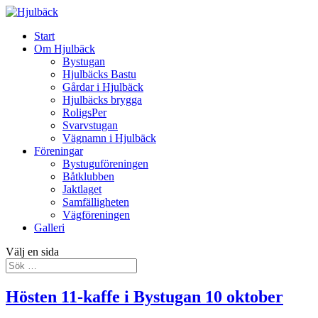
Start
Om Hjulbäck
Bystugan
Hjulbäcks Bastu
Gårdar i Hjulbäck
Hjulbäcks brygga
RoligsPer
Svarvstugan
Vägnamn i Hjulbäck
Föreningar
Bystuguföreningen
Båtklubben
Jaktlaget
Samfälligheten
Vägföreningen
Galleri
Välj en sida
Hösten 11-kaffe i Bystugan 10 oktober